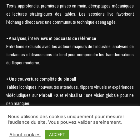
Tests approfondis, premières prises en main, décryptages mécaniques
et lectures stratégiques des tables. Les sessions live favorisent
l’échange direct avec une communauté technique et engagée.
• Analyses, interviews et podcasts de référence
Entretiens exclusifs avec les acteurs majeurs de l’industrie, analyses de
tendances et discussions de fond pour comprendre les transformations
du flipper moderne.
• Une couverture complète du pinball
Tables iconiques, nouveautés attendues, flippers virtuels et expériences
vidéoludiques sur
Pinball FX
et
Pinball M
: une vision globale pour ne
rien manquer.
Nous utilisons des cookies uniquement pour mesurer
l'audience du site. Vous pouvez valider sereinement.
About cookies
ACCEPT
© 2025- SAS Pinball Mag., Nudge Pinball, Pin Enhancer, Pinball Is Not Dead