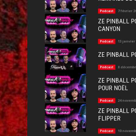
7 février 2
Podcast
ZE PINBALL P
CANYON
13 janvier
Podcast
ZE PINBALL P
8 décembr
Podcast
ZE PINBALL PO
POUR NOËL
24 novemb
Podcast
ZE PINBALL PO
FLIPPER
10 novemb
Podcast