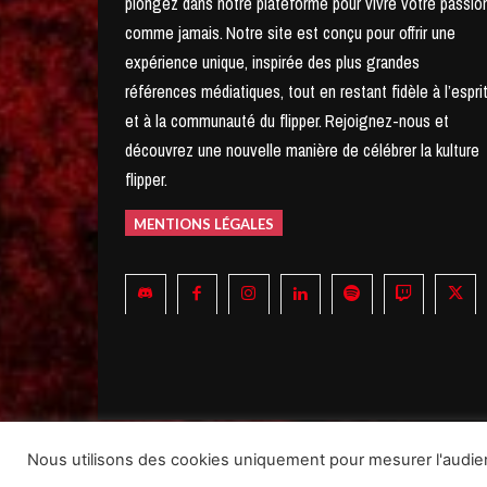
plongez dans notre plateforme pour vivre votre passio
comme jamais.
Notre site est conçu pour offrir une
expérience unique, inspirée des plus grandes
références médiatiques, tout en restant fidèle à l’espri
et à la communauté du flipper.
Rejoignez-nous et
découvrez une nouvelle manière de célébrer la kulture
flipper.
MENTIONS LÉGALES
© 2025- SAS Pinball Mag., Nudge Pinball, Pin Enhancer, Pinba
Nous utilisons des cookies uniquement pour mesurer l'audie