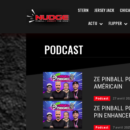
STERN
JERSEY JACK
CHIC
ACTU
FLIPPER
PODCAST
ZE PINBALL P
AMÉRICAIN
27 avril 20
Podcast
ZE PINBALL P
PIN ENHANCE
7 avril 202
Podcast