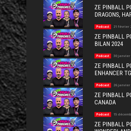
ZE PINBALL P
DRAGONS, HA
21 février 
Podcast
ZE PINBALL PO
BILAN 2024
30 janvier
Podcast
ZE PINBALL PO
ENHANCER T
26 janvier
Podcast
ZE PINBALL PO
CANADA
15 décemb
Podcast
ZE PINBALL PO