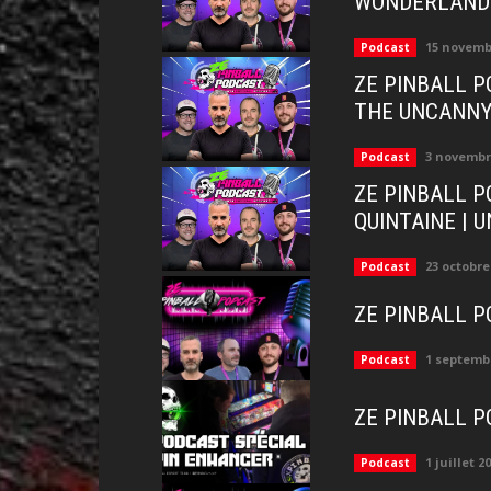
WONDERLAND 
15 novemb
Podcast
ZE PINBALL PO
THE UNCANNY 
3 novembr
Podcast
ZE PINBALL P
QUINTAINE | 
23 octobre
Podcast
ZE PINBALL P
1 septemb
Podcast
ZE PINBALL P
1 juillet 2
Podcast