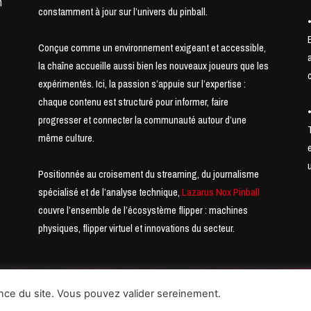
n
constamment à jour sur l’univers du pinball.
Conçue comme un environnement exigeant et accessible,
t
la chaîne accueille aussi bien les nouveaux joueurs que les
expérimentés. Ici, la passion s’appuie sur l’expertise :
chaque contenu est structuré pour informer, faire
progresser et connecter la communauté autour d’une
même culture.
Positionnée au croisement du streaming, du journalisme
spécialisé et de l’analyse technique,
Lazarus Nox Pinball
couvre l’ensemble de l’écosystème flipper : machines
physiques, flipper virtuel et innovations du secteur.
ll Is Not Dead & Low Score Pinball Wizard
nce du site. Vous pouvez valider sereinement.