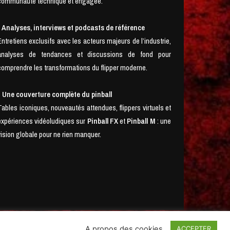
communauté technique et engagée.
• Analyses, interviews et podcasts de référence
Entretiens exclusifs avec les acteurs majeurs de l’industrie,
analyses de tendances et discussions de fond pour
comprendre les transformations du flipper moderne.
• Une couverture complète du pinball
Tables iconiques, nouveautés attendues, flippers virtuels et
expériences vidéoludiques sur
Pinball FX
et
Pinball M
: une
vision globale pour ne rien manquer.
A propos des cookies
ACCEPTER