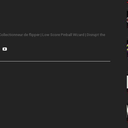
ollectionneur de flipper | Low Score Pinball Wizard | Disrupt the