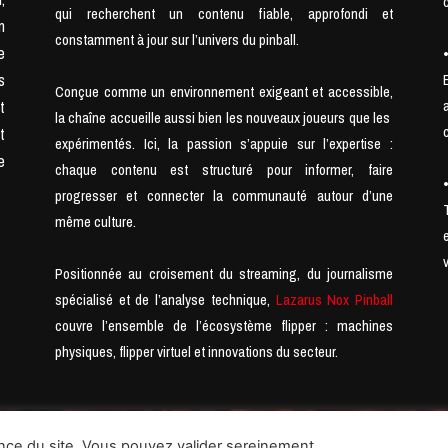
qui recherchent un contenu fiable, approfondi et
n
constamment à jour sur l’univers du pinball.
e
s
Conçue comme un environnement exigeant et accessible,
t
la chaîne accueille aussi bien les nouveaux joueurs que les
t
expérimentés. Ici, la passion s’appuie sur l’expertise :
e
chaque contenu est structuré pour informer, faire
progresser et connecter la communauté autour d’une
même culture.
Positionnée au croisement du streaming, du journalisme
spécialisé et de l’analyse technique,
Lazarus Nox Pinball
couvre l’ensemble de l’écosystème flipper : machines
physiques, flipper virtuel et innovations du secteur.
ll Is Not Dead & Low Score Pinball Wizard
nce du site. Vous pouvez valider sereinement.