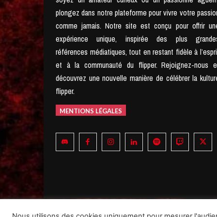
plongez dans notre plateforme pour vivre votre passio
comme jamais.
Notre site est conçu pour offrir un
expérience unique, inspirée des plus grande
références médiatiques, tout en restant fidèle à l’espri
et à la communauté du flipper.
Rejoignez-nous e
découvrez une nouvelle manière de célébrer la kultur
flipper.
MENTIONS LÉGALES
© 2025- SAS Pinball Mag., Nudge Pinball, Pin Enhancer, Pinba
Nous utilisons des cookies uniquement pour mesurer l'audie