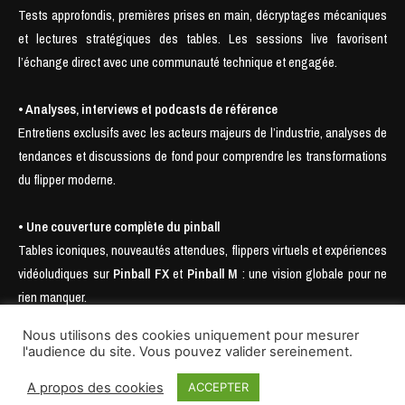
Tests approfondis, premières prises en main, décryptages mécaniques
et lectures stratégiques des tables. Les sessions live favorisent
l’échange direct avec une communauté technique et engagée.
• Analyses, interviews et podcasts de référence
Entretiens exclusifs avec les acteurs majeurs de l’industrie, analyses de
tendances et discussions de fond pour comprendre les transformations
du flipper moderne.
• Une couverture complète du pinball
Tables iconiques, nouveautés attendues, flippers virtuels et expériences
vidéoludiques sur
Pinball FX
et
Pinball M
: une vision globale pour ne
rien manquer.
Nous utilisons des cookies uniquement pour mesurer
l'audience du site. Vous pouvez valider sereinement.
A propos des cookies
ACCEPTER
© 2025- SAS Pinball Mag., Nudge Pinball, Pin Enhancer, Pinball Is Not Dead
& Low Score Pinball Wizard