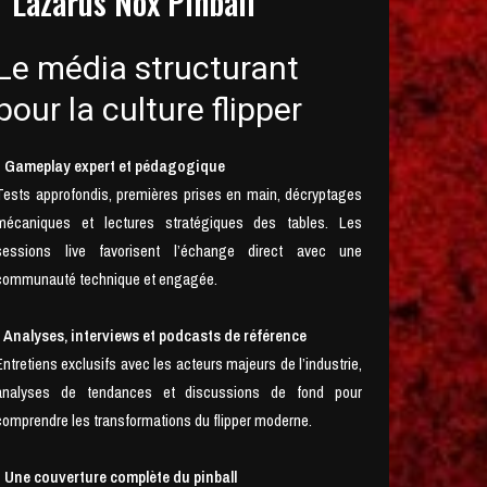
Lazarus Nox Pinball
Le média structurant
pour la culture flipper
• Gameplay expert et pédagogique
Tests approfondis, premières prises en main, décryptages
mécaniques et lectures stratégiques des tables. Les
sessions live favorisent l’échange direct avec une
communauté technique et engagée.
• Analyses, interviews et podcasts de référence
Entretiens exclusifs avec les acteurs majeurs de l’industrie,
analyses de tendances et discussions de fond pour
comprendre les transformations du flipper moderne.
• Une couverture complète du pinball