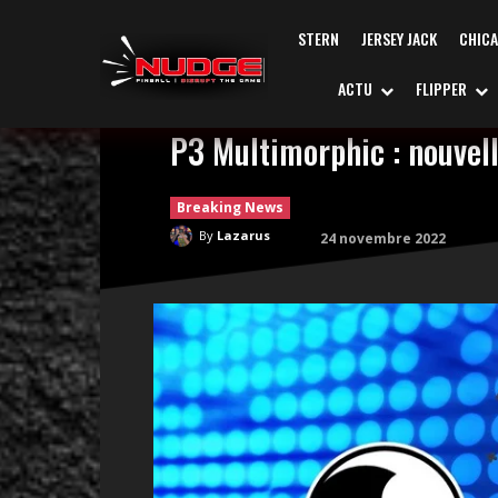
STERN
JERSEY JACK
CHIC
ACTU
FLIPPER
P3 Multimorphic : nouvell
Breaking News
By
Lazarus
24 novembre 2022