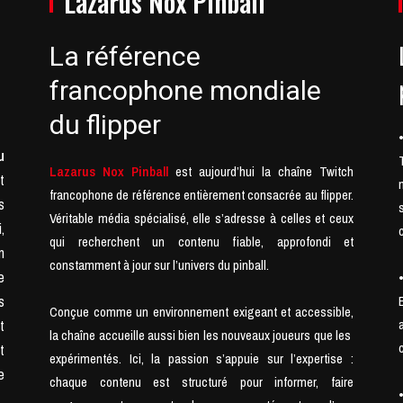
Lazarus Nox Pinball
La référence
francophone mondiale
du flipper
u
Lazarus Nox Pinball
est aujourd’hui la chaîne Twitch
t
francophone de référence entièrement consacrée au flipper.
s
Véritable média spécialisé, elle s’adresse à celles et ceux
,
qui recherchent un contenu fiable, approfondi et
n
constamment à jour sur l’univers du pinball.
e
s
Conçue comme un environnement exigeant et accessible,
t
la chaîne accueille aussi bien les nouveaux joueurs que les
t
expérimentés. Ici, la passion s’appuie sur l’expertise :
e
chaque contenu est structuré pour informer, faire