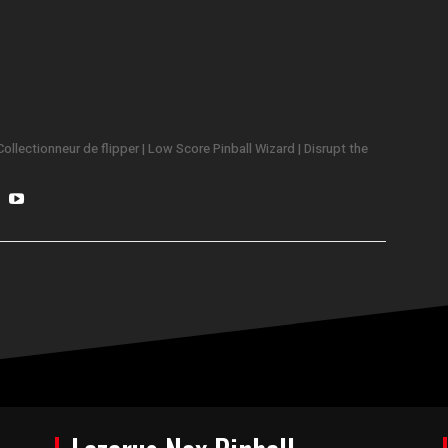
ollectionneur de flipper | Low Score Pinball Wizard | Disrupt the