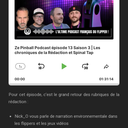
Ze Pinball Podcast épisode 13 Saison 3 | Les
chroniques de la Rédaction et Spinal Tap
1
x
S
P
J
C
S
h
h
k
l
u
00:00
a
01:31:14
a
i
a
m
n
r
g
e
p
y
p
Pour cet épisode, c’est le grand retour des rubriques de la
e
T
B
P
F
rédaction :
P
h
a
a
o
l
i
a
s
Nick_O vous parle de narration environnementale dans
c
u
r
y
E
les flippers et les jeux vidéos
k
s
w
b
p