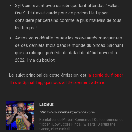
a
i
w
e
a
Syl Vain revient avec sa rubrique tant attendue “Fallait
c
s
a
r
Oser”. Et il avait gardé pour ce podcast le flipper
k
o
considéré par certains comme le plus mauvais de tous
r
d
R
d
a
e
les temps !
d
t
Aetios vous détaille toutes les nouveautés marquantes
e
de ces derniers mois dans le monde du pincab. Sachant
que sa rubrique précédente datait de début novembre
2022, il y a du boulot.
Le sujet principal de cette émission est
la sortie du flipper
This is Spinal Tap, qui nous a littéralement atterré
…
Lazarus
https://www.pinballxperience.com/
Fondateur de Pinball Xperience | Collectionneur de
flipper | Low Score Pinball Wizard | Disrupt the
Game, Play Pinball