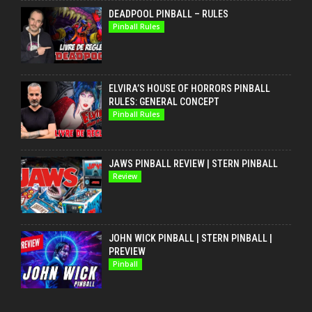
DEADPOOL PINBALL – RULES
Pinball Rules
ELVIRA’S HOUSE OF HORRORS PINBALL
RULES: GENERAL CONCEPT
Pinball Rules
JAWS PINBALL REVIEW | STERN PINBALL
Review
JOHN WICK PINBALL | STERN PINBALL |
PREVIEW
Pinball