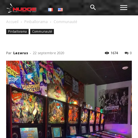
Accueil
Pinballorama
Communauté
Pinballorama
Communauté
Megarex Haguenau
Par
Lazarus
-
22 septembre 2020
1674
0