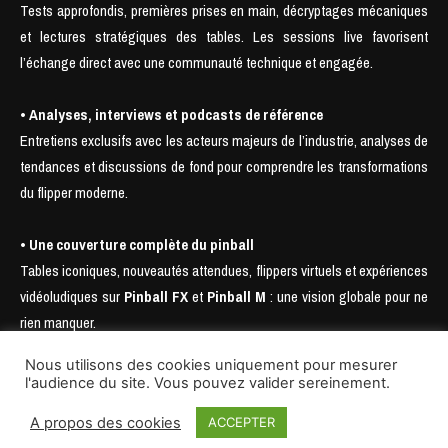
Tests approfondis, premières prises en main, décryptages mécaniques
et lectures stratégiques des tables. Les sessions live favorisent
l’échange direct avec une communauté technique et engagée.
• Analyses, interviews et podcasts de référence
Entretiens exclusifs avec les acteurs majeurs de l’industrie, analyses de
tendances et discussions de fond pour comprendre les transformations
du flipper moderne.
• Une couverture complète du pinball
Tables iconiques, nouveautés attendues, flippers virtuels et expériences
vidéoludiques sur
Pinball FX
et
Pinball M
: une vision globale pour ne
rien manquer.
Nous utilisons des cookies uniquement pour mesurer
l'audience du site. Vous pouvez valider sereinement.
A propos des cookies
ACCEPTER
© 2025- SAS Pinball Mag., Nudge Pinball, Pin Enhancer, Pinball Is Not Dead
& Low Score Pinball Wizard