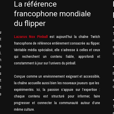
La référence
francophone mondiale
du flipper
u
Lazarus Nox Pinball
est aujourd’hui la chaîne Twitch
t
francophone de référence entièrement consacrée au flipper.
s
Véritable média spécialisé, elle s’adresse à celles et ceux
,
qui recherchent un contenu fiable, approfondi et
n
constamment à jour sur l’univers du pinball.
e
s
Conçue comme un environnement exigeant et accessible,
t
la chaîne accueille aussi bien les nouveaux joueurs que les
t
expérimentés. Ici, la passion s’appuie sur l’expertise :
e
chaque contenu est structuré pour informer, faire
progresser et connecter la communauté autour d’une
même culture.