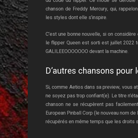
du code du flipper. Ce mode se déroule e
chanson de Freddy Mercury, qui, rappelon
les styles dont elle s’inspire.
C’est une bonne nouvelle, si on considère
le flipper Queen est sorti est juillet 2022
GALILEEOOOOOOO devant la machine.
D’autres chansons pour l
Si, comme Aetios dans sa preview, vous at
ne soyez pas trop confiant(e). Le titre n’éta
chanson ne se récupèrent pas facilement
European Pinball Corp (le nouveau nom de Pi
récupérés en même temps que les droits su