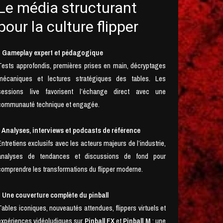
Le média structurant
pour la culture flipper
• Gameplay expert et pédagogique
Tests approfondis, premières prises en main, décryptages
mécaniques et lectures stratégiques des tables. Les
sessions live favorisent l’échange direct avec une
communauté technique et engagée.
• Analyses, interviews et podcasts de référence
Entretiens exclusifs avec les acteurs majeurs de l’industrie,
analyses de tendances et discussions de fond pour
comprendre les transformations du flipper moderne.
• Une couverture complète du pinball
Tables iconiques, nouveautés attendues, flippers virtuels et
expériences vidéoludiques sur
Pinball FX
et
Pinball M
: une