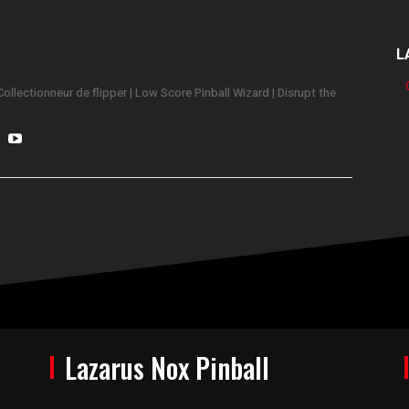
L
ollectionneur de flipper | Low Score Pinball Wizard | Disrupt the
Lazarus Nox Pinball