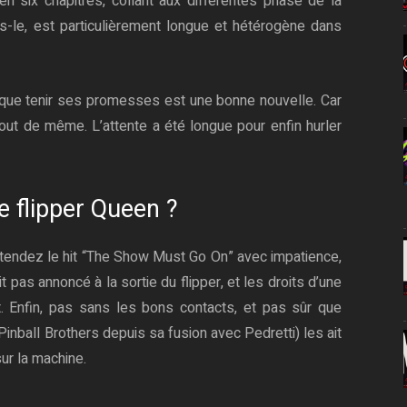
n six chapitres, collant aux différentes phase de la
s-le, est particulièrement longue et hétérogène dans
 que tenir ses promesses est une bonne nouvelle. Car
 tout de même. L’attente a été longue pour enfin hurler
e flipper Queen ?
tendez le hit “The Show Must Go On” avec impatience,
it pas annoncé à la sortie du flipper, et les droits d’une
. Enfin, pas sans les bons contacts, et pas sûr que
nball Brothers depuis sa fusion avec Pedretti) les ait
r la machine.