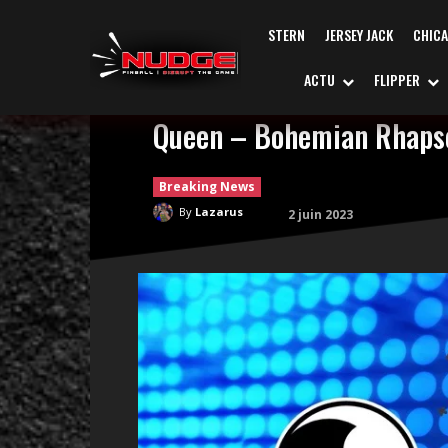
STERN
JERSEY JACK
CHIC
ACTU
FLIPPER
Queen – Bohemian Rhapso
Breaking News
By
Lazarus
2 juin 2023