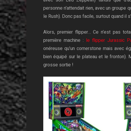
avec son Led Zeppelin) tandis que d’au
personne n’attendait rien, avec un groupe 
le Rush). Donc pas facile, surtout quand il s
Alors, premier flipper… Ce n’est pas to
première machine :
le flipper Jurassic 
onéreuse qu’un cornerstone mais avec éga
bien équipé sur le plateau et le fronton). 
grosse sortie !