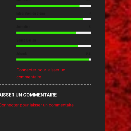
Intégration du thème
9
Animation
8
Sound Design
8.3
Artwork
9.8
Connecter pour laisser un
commentaire
AISSER UN COMMENTAIRE
Connecter pour laisser un commentaire