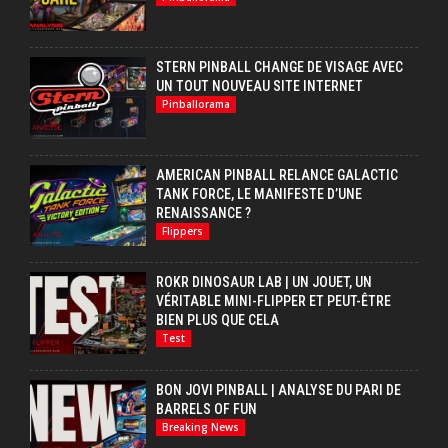
STERN PINBALL CHANGE DE VISAGE AVEC
UN TOUT NOUVEAU SITE INTERNET
Pinballorama
AMERICAN PINBALL RELANCE GALACTIC
TANK FORCE, LE MANIFESTE D’UNE
RENAISSANCE ?
Flippers
ROKR DINOSAUR LAB | UN JOUET, UN
VÉRITABLE MINI-FLIPPER ET PEUT-ÊTRE
BIEN PLUS QUE CELA
Test
BON JOVI PINBALL | ANALYSE DU PARI DE
BARRELS OF FUN
Breaking News