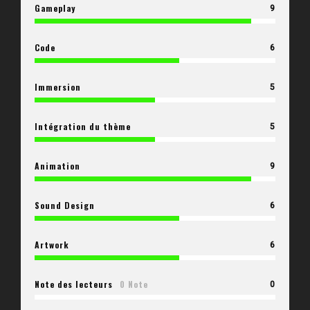
Gameplay
9
Code
6
Immersion
5
Intégration du thème
5
Animation
9
Sound Design
6
Artwork
6
Note des lecteurs
0 Note
0