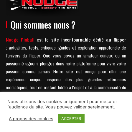
Qui sommes nous ?
Nudge Pinball
est
le site incontournable dédié au flipper
:
actualités, tests, critiques, guides et exploration approfondie de
l’univers du flipper. Que vous soyez un amateur curieux ou un
passionné aguerri, plongez dans notre plateforme pour vivre votre
passion comme jamais.
Notre site est conçu pour offrir une
expérience unique, inspirée des plus grandes références
médiatiques, tout en restant fidèle à l’esprit et à la communauté du
flipper.
Rejoignez-nous et découvrez une nouvelle manière de
Nous utilisons des cookies uniquement pour mesurer
célébrer la kulture flipper.
l'audience du site. Vous pouvez valider sereinement.
MENTIONS LÉGALES
A propos des cookies
ACCEPTER