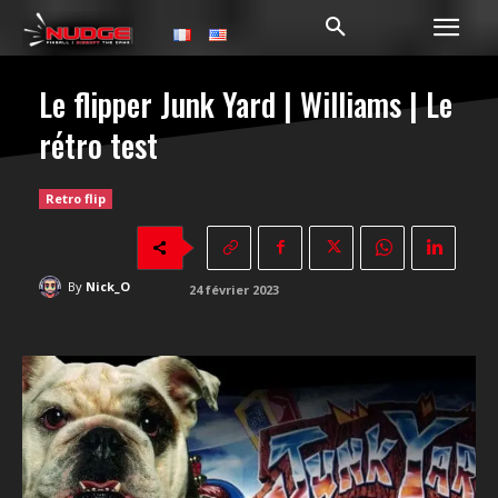
Le flipper Junk Yard | Williams | Le
rétro test
Retro flip
By
Nick_O
24 février 2023