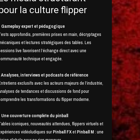
pour la culture flipper
• Gameplay expert et pédagogique
Tests approfondis, premières prises en main, décryptages
mécaniques et lectures stratégiques des tables. Les
sessions live favorisent l’échange direct avec une
communauté technique et engagée.
• Analyses, interviews et podcasts de référence
Entretiens exclusifs avec les acteurs majeurs de l’industrie,
analyses de tendances et discussions de fond pour
comprendre les transformations du flipper moderne.
• Une couverture complète du pinball
Tables iconiques, nouveautés attendues, flippers virtuels et
expériences vidéoludiques sur
Pinball FX
et
Pinball M
: une
vision globale pour ne rien manquer.