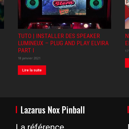
TUTO | INSTALLER DES SPEAKER
N
LUMINEUX – PLUG AND PLAY ELVIRA
E
PART I
17
18 janvier 2021
Lire la suite
Lazarus Nox Pinball
La référence