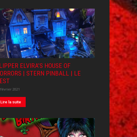
LIPPER ELVIRA’S HOUSE OF
ORRORS | STERN PINBALL | LE
EST
 février 2021
Lire la suite