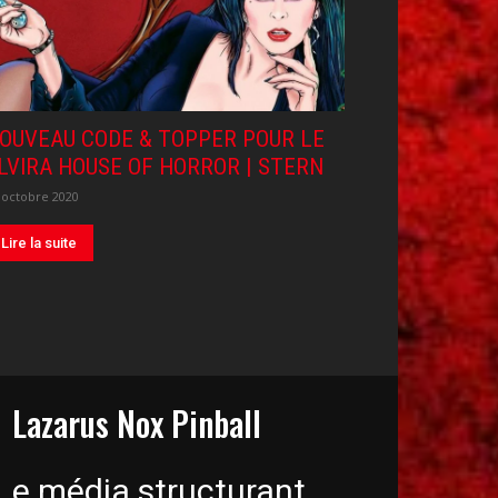
OUVEAU CODE & TOPPER POUR LE
LVIRA HOUSE OF HORROR | STERN
 octobre 2020
Lire la suite
Lazarus Nox Pinball
Le média structurant