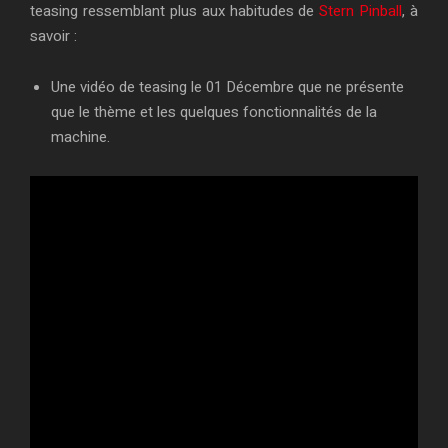
teasing ressemblant plus aux habitudes de
Stern Pinball
, à
savoir :
Une vidéo de teasing le 01 Décembre que ne présente
que le thème et les quelques fonctionnalités de la
machine.