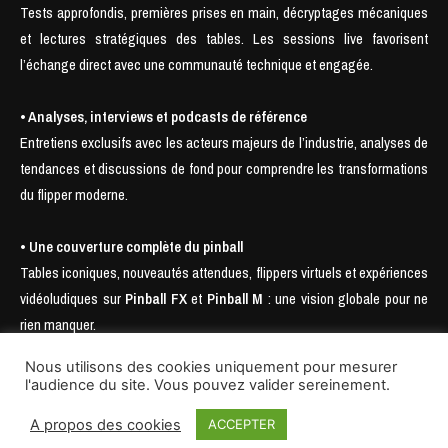
Tests approfondis, premières prises en main, décryptages mécaniques
et lectures stratégiques des tables. Les sessions live favorisent
l’échange direct avec une communauté technique et engagée.
• Analyses, interviews et podcasts de référence
Entretiens exclusifs avec les acteurs majeurs de l’industrie, analyses de
tendances et discussions de fond pour comprendre les transformations
du flipper moderne.
• Une couverture complète du pinball
Tables iconiques, nouveautés attendues, flippers virtuels et expériences
vidéoludiques sur
Pinball FX
et
Pinball M
: une vision globale pour ne
rien manquer.
Nous utilisons des cookies uniquement pour mesurer
l'audience du site. Vous pouvez valider sereinement.
A propos des cookies
ACCEPTER
© 2025- SAS Pinball Mag., Nudge Pinball, Pin Enhancer, Pinball Is Not Dead
& Low Score Pinball Wizard