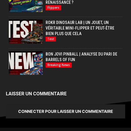
RENAISSANCE ?
Flippers
ROKR DINOSAUR LAB | UN JOUET, UN
VÉRITABLE MINI-FLIPPER ET PEUT-ÊTRE
BIEN PLUS QUE CELA
Test
BON JOVI PINBALL | ANALYSE DU PARI DE
BARRELS OF FUN
Breaking News
LAISSER UN COMMENTAIRE
CONNECTER POUR LAISSER UN COMMENTAIRE