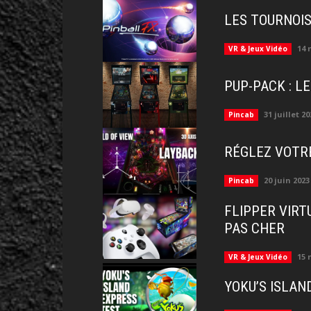
LES TOURNOIS
14 
VR & Jeux Vidéo
PUP-PACK : L
31 juillet 20
Pincab
RÉGLEZ VOTR
20 juin 2023
Pincab
FLIPPER VIRT
PAS CHER
15 
VR & Jeux Vidéo
YOKU’S ISLAN