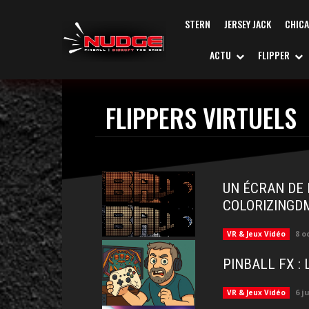
STERN
JERSEY JACK
CHIC
ACTU
FLIPPER
FLIPPERS VIRTUELS
UN ÉCRAN DE 
COLORIZINGD
8 o
VR & Jeux Vidéo
PINBALL FX :
6 j
VR & Jeux Vidéo